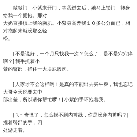
敲敲门，小紫来开门，等我进去后，她马上锁门，转身
给我一个拥抱。那对
大奶直接槓上我的胸肌。小紫身高差我１０多公分而已，相
对抱起来就没那么轻
松。
[ 不是说好，一个月只找我一次？怎么了，是不是穴穴痒
啊？] 我手抓着小
紫的臀部，掐住一大块屁股肉。
[ 人家才不会这样咧！是真的不能出去买午餐，我也忘记
大哥今天说要去中
部出差，所以请你帮忙啰！] 小紫的手环抱着我。
[ ㄟ~ 奇怪了，怎么摸不到内裤线，你是没穿内裤吗？]
捏着臀部的手，四
处游走着。