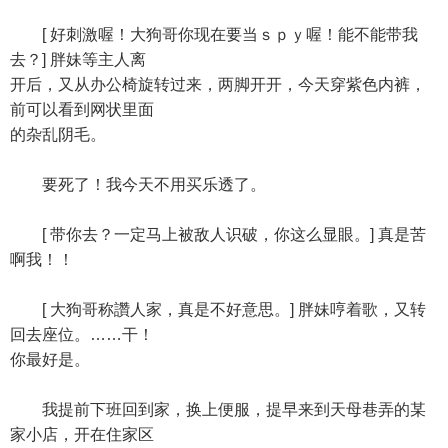
[ 好刺激喔！大狗哥你现在要当ｓｐｙ喔！能不能带我
去？] 胖妹等主人离
开后，又从办公椅旋转过来，两脚开开，今天穿紫色内裤，
前可以看到网状里面
的杂乱阴毛。
要死了！我今天不用买乐透了。
[ 带你去？一定马上被敌人识破，你这么显眼。] 真是苦
啊我！！
[ 大狗哥称讚人家，真是不好意思。] 胖妹哼着歌，又转
回去座位。……干！
你最好是。
我提前下班回到家，换上便服，提早来到天母巷弄的某
家小店，开在住家区