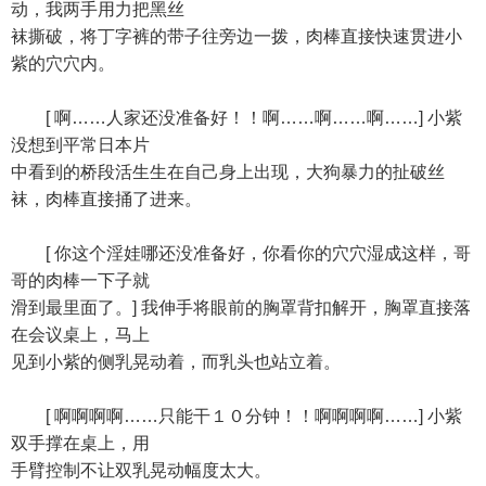
动，我两手用力把黑丝
袜撕破，将丁字裤的带子往旁边一拨，肉棒直接快速贯进小
紫的穴穴内。
[ 啊……人家还没准备好！！啊……啊……啊……] 小紫
没想到平常日本片
中看到的桥段活生生在自己身上出现，大狗暴力的扯破丝
袜，肉棒直接捅了进来。
[ 你这个淫娃哪还没准备好，你看你的穴穴湿成这样，哥
哥的肉棒一下子就
滑到最里面了。] 我伸手将眼前的胸罩背扣解开，胸罩直接落
在会议桌上，马上
见到小紫的侧乳晃动着，而乳头也站立着。
[ 啊啊啊啊……只能干１０分钟！！啊啊啊啊……] 小紫
双手撑在桌上，用
手臂控制不让双乳晃动幅度太大。