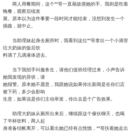
两人用餐期间，这个**哥一直藉故摸她的手。我则是吃着
晚餐，观察后续发
展。原本以为这件事要一段时间才能结束，没想到发生一个
插曲，就中止。
当助理妹起身去厕所时，我看到这位**哥拿出一个小滴管
往大奶妹的饭后饮
料滴了几滴液体进去。
当下我招手叫服务生，请他们值班经理过来，小声告诉
她我发现的异状，请
她报警。原本她不愿意，我跟她说如果传出新闻是在你们店
被下药，多少会影响
生意，如果说是你们主动举发，传出去是个广告效果。
助理大奶妹从厕所出来后，继续跟这个傢伙聊天，也喝
了半杯饮料，两人起
身准备结帐离开，可以看出她已经有点恍惚，**哥扶着她走出