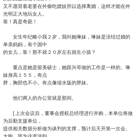
又不愿背着老婆在外偷吃嫖妓所以选择离婚，这样才能在外
光明正大地玩女人。
靠！真是奇葩！
女生年纪略小我２岁，我叫她琳妹，琳妹是没结过婚的
单亲妈妈，有个国中
的女儿，靠！那不就２０岁左右就生小孩？
重点是她是留美硕士，她跟兴哥做的工作是一样的。琳
妹身高１５５，有点
胖，胸部也不小。有点像缩水版的胖妹。
他们两人的办公室就是那间。
[ 上次会议后，董事会授权总经理进行并购，本单位将做
为后勤支援单位，
提供相关数据分析做为谈判的支撑，预计后天开第一次会。
大狗，因为这牵涉到