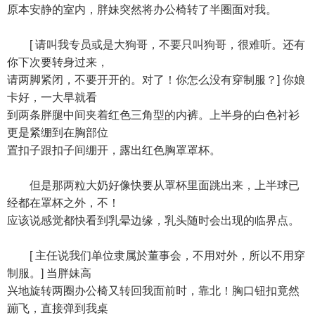
原本安静的室内，胖妹突然将办公椅转了半圈面对我。
[ 请叫我专员或是大狗哥，不要只叫狗哥，很难听。还有
你下次要转身过来，
请两脚紧闭，不要开开的。对了！你怎么没有穿制服？] 你娘
卡好，一大早就看
到两条胖腿中间夹着红色三角型的内裤。上半身的白色衬衫
更是紧绷到在胸部位
置扣子跟扣子间绷开，露出红色胸罩罩杯。
但是那两粒大奶好像快要从罩杯里面跳出来，上半球已
经都在罩杯之外，不！
应该说感觉都快看到乳晕边缘，乳头随时会出现的临界点。
[ 主任说我们单位隶属於董事会，不用对外，所以不用穿
制服。] 当胖妹高
兴地旋转两圈办公椅又转回我面前时，靠北！胸口钮扣竟然
蹦飞，直接弹到我桌