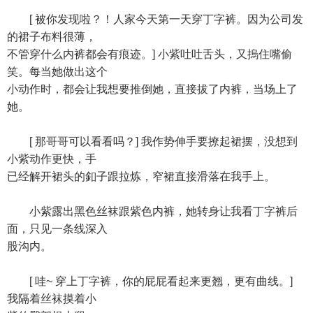
[ 被你发现啦？！人家今天第一天穿丁字裤。因为公司发
的裙子布料很薄，
不管穿什么内裤都会有痕迹。] 小紫吐吐舌头，又摀住嘴偷
笑。每当她做出这个
小动作时，都会让我想要推倒她，直接拔了内裤，当场上了
她。
[ 那哥哥可以看看吗？] 我作势伸手要撩起裙摆，没想到
小紫动作更快，手
已经解开裙头的釦子跟拉炼，窄裙直接滑落在我手上。
小紫露出黑色丝袜跟紫色内裤，她转身让我看丁字裤后
面，只见一条线深入
股沟内。
[ 哇~ 穿上丁字裤，你的屁屁看起来更翘，更有曲线。]
我隔着丝袜摸着小