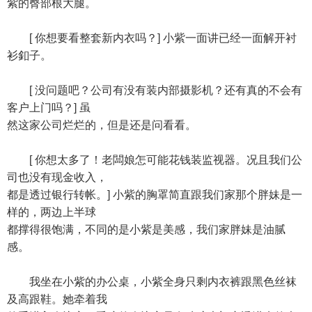
紫的臀部根大腿。
[ 你想要看整套新内衣吗？] 小紫一面讲已经一面解开衬
衫釦子。
[ 没问题吧？公司有没有装内部摄影机？还有真的不会有
客户上门吗？] 虽
然这家公司烂烂的，但是还是问看看。
[ 你想太多了！老闆娘怎可能花钱装监视器。况且我们公
司也没有现金收入，
都是透过银行转帐。] 小紫的胸罩简直跟我们家那个胖妹是一
样的，两边上半球
都撑得很饱满，不同的是小紫是美感，我们家胖妹是油腻
感。
我坐在小紫的办公桌，小紫全身只剩内衣裤跟黑色丝袜
及高跟鞋。她牵着我