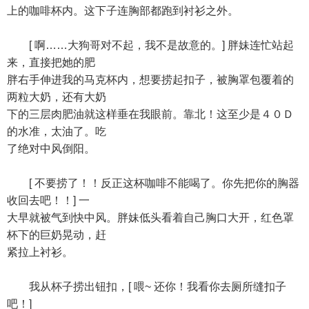
上的咖啡杯内。这下子连胸部都跑到衬衫之外。
[ 啊……大狗哥对不起，我不是故意的。] 胖妹连忙站起
来，直接把她的肥
胖右手伸进我的马克杯内，想要捞起扣子，被胸罩包覆着的
两粒大奶，还有大奶
下的三层肉肥油就这样垂在我眼前。靠北！这至少是４０Ｄ
的水准，太油了。吃
了绝对中风倒阳。
[ 不要捞了！！反正这杯咖啡不能喝了。你先把你的胸器
收回去吧！！] 一
大早就被气到快中风。胖妹低头看着自己胸口大开，红色罩
杯下的巨奶晃动，赶
紧拉上衬衫。
我从杯子捞出钮扣，[ 喂~ 还你！我看你去厕所缝扣子
吧！]