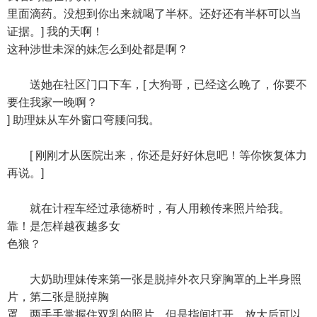
里面滴药。没想到你出来就喝了半杯。还好还有半杯可以当
证据。] 我的天啊！
这种涉世未深的妹怎么到处都是啊？
送她在社区门口下车，[ 大狗哥，已经这么晚了，你要不
要住我家一晚啊？
] 助理妹从车外窗口弯腰问我。
[ 刚刚才从医院出来，你还是好好休息吧！等你恢复体力
再说。]
就在计程车经过承德桥时，有人用赖传来照片给我。
靠！是怎样越夜越多女
色狼？
大奶助理妹传来第一张是脱掉外衣只穿胸罩的上半身照
片，第二张是脱掉胸
罩，两手手掌握住双乳的照片，但是指间打开，放大后可以