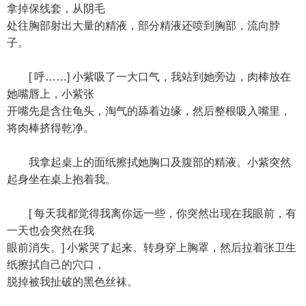
拿掉保线套，从阴毛
处往胸部射出大量的精液，部分精液还喷到胸部，流向脖
子。
[ 呼……] 小紫吸了一大口气，我站到她旁边，肉棒放在
她嘴唇上，小紫张
开嘴先是含住龟头，淘气的舔着边缘，然后整根吸入嘴里，
将肉棒挤得乾净。
我拿起桌上的面纸擦拭她胸口及腹部的精液。小紫突然
起身坐在桌上抱着我。
[ 每天我都觉得我离你远一些，你突然出现在我眼前，有
一天也会突然在我
眼前消失。] 小紫哭了起来。转身穿上胸罩，然后拉着张卫生
纸擦拭自己的穴口，
脱掉被我扯破的黑色丝袜。