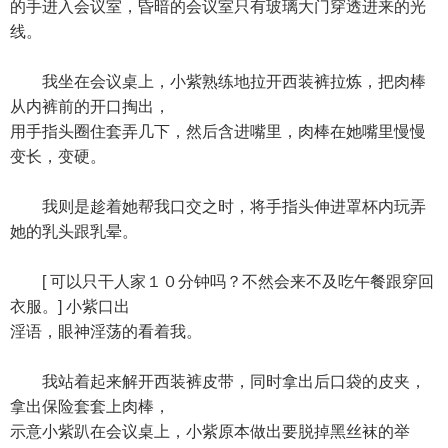
的手进入会议室，昏暗的会议室只有玻璃大门穿透进来的光
线。
我坐在会议桌上，小紫熟练地拉开西装裤拉炼，把肉棒
从内裤前的开口掏出，
用手指头圈住套弄几下，然后含进嘴里，肉棒在她嘴里慢慢
变长，变硬。
我则是趁着她帮我口交之时，将手指头伸进罩杯内玩弄
她的乳头跟乳晕。
[ 可以只干人家１０分钟吗？不然会来不及吃午餐跟穿回
衣服。] 小紫口出
淫语，眼神淫荡的看着我。
我站着起来解开西装裤皮带，同时拿出后口袋的皮夹，
拿出保险套套上肉棒，
示意小紫趴在会议桌上，小紫原本做出要脱掉黑丝袜的举