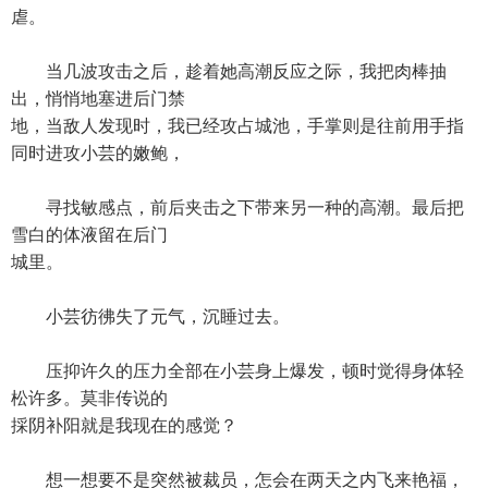
虐。
当几波攻击之后，趁着她高潮反应之际，我把肉棒抽
出，悄悄地塞进后门禁
地，当敌人发现时，我已经攻占城池，手掌则是往前用手指
同时进攻小芸的嫩鲍，
寻找敏感点，前后夹击之下带来另一种的高潮。最后把
雪白的体液留在后门
城里。
小芸彷彿失了元气，沉睡过去。
压抑许久的压力全部在小芸身上爆发，顿时觉得身体轻
松许多。莫非传说的
採阴补阳就是我现在的感觉？
想一想要不是突然被裁员，怎会在两天之内飞来艳福，