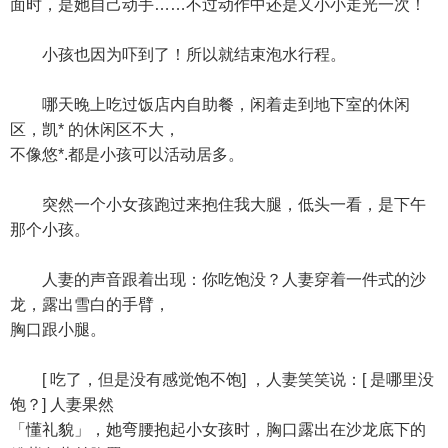
面时，是她自己动手……不过动作中还是又小小走光一次！
小孩也因为吓到了！所以就结束泡水行程。
哪天晚上吃过饭店内自助餐，闲着走到地下室的休闲
区，凯* 的休闲区不大，
不像悠*.都是小孩可以活动居多。
突然一个小女孩跑过来抱住我大腿，低头一看，是下午
那个小孩。
人妻的声音跟着出现：你吃饱没？人妻穿着一件式的沙
龙，露出雪白的手臂，
胸口跟小腿。
[ 吃了，但是没有感觉饱不饱] ，人妻笑笑说：[ 是哪里没
饱？] 人妻果然
「懂礼貌」，她弯腰抱起小女孩时，胸口露出在沙龙底下的