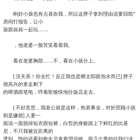
刚好小孩也有点喜欢我，所以这胖子拿到理由说要回凯*
房间打报告，让小
孩跟叔叔一起玩……
，他老婆一脸苦笑看着我。
看在老婆胸部……不，看在小孩分上。
[ 没关系！你去忙！反正我也是晒太阳跟泡水而已] 胖子
很高兴的拿走剩下
的啤酒跟笔电，哼着歌愉快地往饭店走去。
[ 不好意思，我老公就是这样，热衷事业，对於照顾小孩
则是嫌烦] 人妻一
面说一面脱掉短衣跟短裤，白皙的身躯跟上下鲜红的比基
尼，不只我被近距离的
烫到，隐约还看到救生员拿着望远镜，跟几个男的往我们这