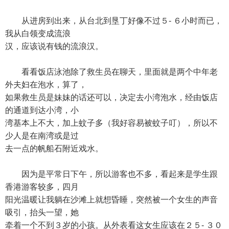
从进房到出来，从台北到垦丁好像不过５- ６小时而已，
我从白领变成流浪
汉，应该说有钱的流浪汉。
看看饭店泳池除了救生员在聊天，里面就是两个中年老
外夫妇在泡水，算了，
如果救生员是妹妹的话还可以，决定去小湾泡水，经由饭店
的通道到达小湾，小
湾基本上不大，加上蚊子多（我好容易被蚊子叮），所以不
少人是在南湾或是过
去一点的帆船石附近戏水。
因为是平常日下午，所以游客也不多，看起来是学生跟
香港游客较多，四月
阳光温暖让我躺在沙滩上就想昏睡，突然被一个女生的声音
吸引，抬头一望，她
牵着一个不到３岁的小孩。从外表看这女生应该在２５- ３０