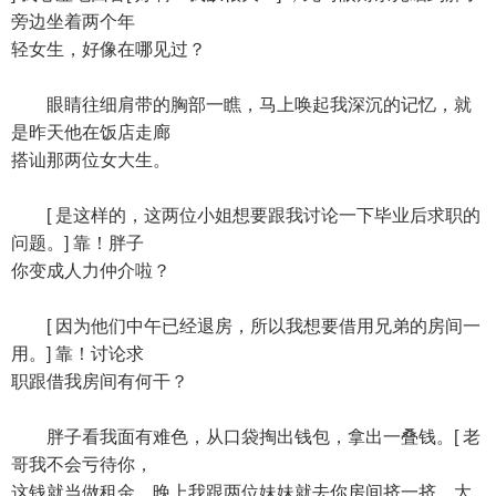
旁边坐着两个年
轻女生，好像在哪见过？
眼睛往细肩带的胸部一瞧，马上唤起我深沉的记忆，就
是昨天他在饭店走廊
搭讪那两位女大生。
[ 是这样的，这两位小姐想要跟我讨论一下毕业后求职的
问题。] 靠！胖子
你变成人力仲介啦？
[ 因为他们中午已经退房，所以我想要借用兄弟的房间一
用。] 靠！讨论求
职跟借我房间有何干？
胖子看我面有难色，从口袋掏出钱包，拿出一叠钱。[ 老
哥我不会亏待你，
这钱就当做租金，晚上我跟两位妹妹就去你房间挤一挤，大