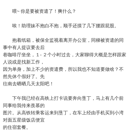
喂~ 你是要被资遣了！爽什么？
唉！助理妹不抱白不抱，顺手还摸了几下腰跟屁股。
抱着纸箱，被保全监视着离开办公室，同梯被资遣的同
事中有人提议要去后
巷咖啡厅坐坐，１- ２个小时过去，大家聊得大概是怎样跟家
人说或是找新工作，
因为单身，加上不少的资遣费，所以我也不知道要做啥？不
然先休个假好了。先
往南去晒晒几天太阳吧！
下午我已经在高铁上打卡说要奔向垦丁，马上有几个前
同事给我传来羨慕的
图片。从高铁转乘客运来到垦丁，在车上经由手机买到小湾
对面五星级饭店便宜
的住宿套餐。