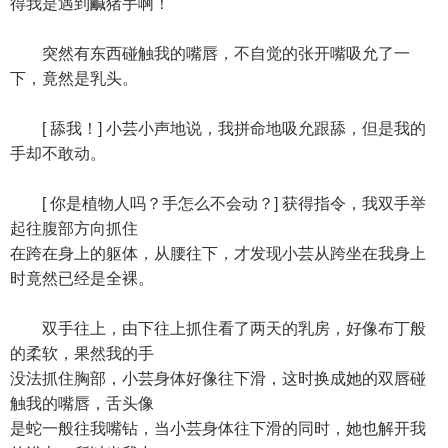
得我是遇到鹹猪手啊！
突然有东西碰触我的嘴唇，不自觉的张开嘴吸允了一
下，竟然是乳头。
[ 舔我！] 小芸小声地说，我拼命地吸允跟舔，但是我的
手却不敢动。
[ 你是植物人吗？手怎么不会动？] 获得指令，我双手举
起往腹部方向抓住
在跨在身上的躯体，从腰往下，才发现小芸从跨坐在我身上
时竟然已经是全裸。
双手往上，由下往上抓住看了两天的乳房，好像布丁般
的柔软，果然我的手
没法抓住胸部，小芸身体好像往下滑，这时换成她的双唇碰
触我的嘴唇，舌头像
是蛇一般往我嘴钻，当小芸身体往下滑的同时，她也解开我