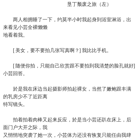
垦丁颓废之旅（左）
两人相拥睡了一下，约莫半小时我起身到浴室淋浴，出
来看见小芸全裸懒懒
地看着我。
[ 美女，要不要拍几张写真啊？] 我比比手机。
[ 随便你拍，只能自己欣赏跟不要拍到我清楚的脸孔就好]
小芸回答。
於是我在床边当起摄影师拍起裸女，当然了嫩鲍跟丰满
的乳房少不了近距离
特写镜头。
拍着拍着肉棒又起来反应，於是当小芸还趴在床上，后
面门户大开之际，我
又悄悄地突袭了她一次，小芸体力还没有恢复只能任由我肆