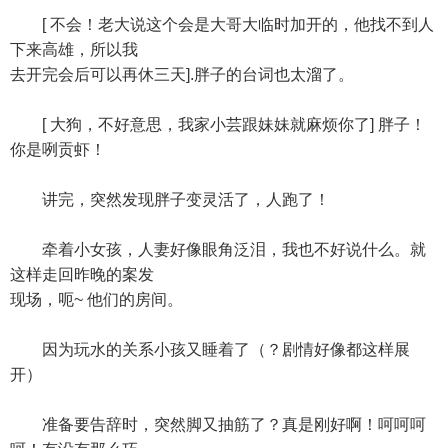
[ 不会！老大说这个会是大哥大临时加开的，他找不到人
下来高雄，所以我
去开完会后可以再休三天].胖子的台词也太溜了。
[ 大狗，不好意思，我家小芸跟妹妹就麻烦你了] 胖子！
你是咧贡虾！
讲完，突然发现胖子变灵活了，人跑了！
牵着小女孩，人妻好像眼角泛泪，我也不好说什么。就
这样走回昨晚的案发
现场，呃~ 他们的房间。
因为玩水的关系小孩又睡着了（？剧情好像都这样展
开）
准备要告辞时，突然脚又抽筋了？真是刚好啊！呵呵呵