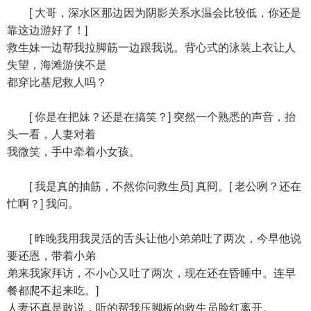
[ 大哥，深水区那边因为阴影关系水温会比较低，你还是
靠这边游好了！]
救生妹一边帮我拉脚筋一边跟我说。背心式的泳装上衣让人
失望，海滩游侠不是
都穿比基尼救人吗？
[ 你是在把妹？还是在搞笑？] 突然一个熟悉的声音，抬
头一看，人妻对着
我微笑，手中牵着小女孩。
[ 我是真的抽筋，不然你问救生员] 真冏。[ 老公咧？还在
忙啊？] 我问。
[ 昨晚我用我灵活的舌头让他小弟弟吐了两次，今早他说
要还恩，带着小弟
弟来我家拜访，不小心又吐了两次，现在还在昏睡中。连早
餐都爬不起来吃。]
人妻还真是敢说，听的帮我压脚板的救生员脸红离开。