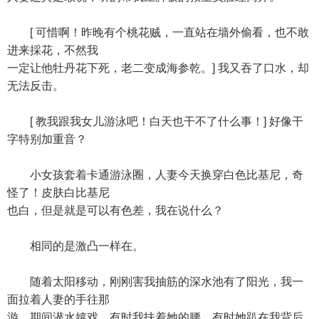
[ 可惜啊！昨晚有个桃花贼，一直站在墙外偷看，也不敢
进来採花，不然我
一定让他牡丹花下死，老二变成海参乾。] 我又吞了口水，却
无法反击。
[ 教我跟我女儿游泳吧！白天也干不了什么事！] 好像干
字特别加重音？
小女孩套着卡通游泳圈，人妻今天换穿白色比基尼，奇
怪了！皮肤白比基尼
也白，但是就是可以有色差，我在说什么？
相同的是激凸一样在。
随着太阳移动，刚刚害我抽筋的深水池有了阳光，我一
面拉着人妻的手往那
游，期间潜水嬉戏，有时我扶着她的腰，有时她趴在我背后