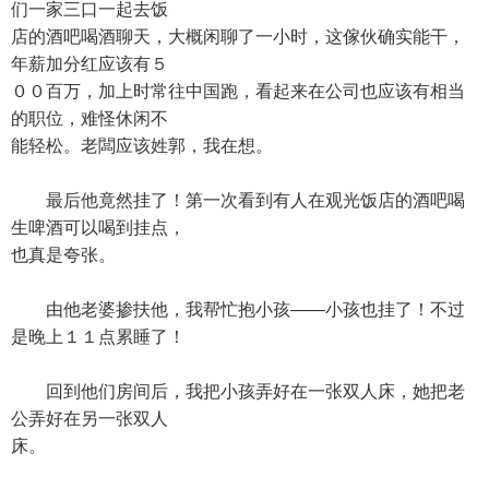
们一家三口一起去饭
店的酒吧喝酒聊天，大概闲聊了一小时，这傢伙确实能干，
年薪加分红应该有５
００百万，加上时常往中国跑，看起来在公司也应该有相当
的职位，难怪休闲不
能轻松。老闆应该姓郭，我在想。
最后他竟然挂了！第一次看到有人在观光饭店的酒吧喝
生啤酒可以喝到挂点，
也真是夸张。
由他老婆掺扶他，我帮忙抱小孩——小孩也挂了！不过
是晚上１１点累睡了！
回到他们房间后，我把小孩弄好在一张双人床，她把老
公弄好在另一张双人
床。