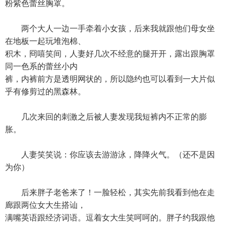
粉紫色蕾丝胸罩。
两个大人一边一手牵着小女孩，后来我就跟他们母女坐
在地板一起玩堆泡棉、
积木，冏嘻笑间，人妻好几次不经意的腿开开，露出跟胸罩
同一色系的蕾丝小内
裤，内裤前方是透明网状的，所以隐约也可以看到一大片似
乎有修剪过的黑森林。
几次来回的刺激之后被人妻发现我短裤内不正常的膨
胀。
人妻笑笑说：你应该去游游泳，降降火气。（还不是因
为你）
后来胖子老爸来了！一脸轻松，其实先前我看到他在走
廊跟两位女大生搭讪，
满嘴英语跟经济词语。逗着女大生笑呵呵的。胖子约我跟他