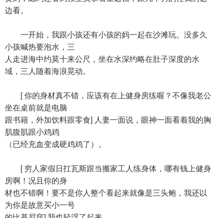
边看。
一开始，我跟小孩还有小孩的妈一起在沙滩玩。没多久
小孩喊热要泡水，三
人走进海中约莫十来公尺，坐在水深约略在肚子深度的水
域，三人随着海浪晃动。
[ 你的身材真不错，应该有在上健身房练喔？不像我老公
坐在桌前就是电脑
跟书籍，外加饮料跟零食] 人妻一面说，眼神一面看着我的胸
肌腹肌跟小鸡鸡
（已经充血变成硬鸡鸡了）。
[ 穷人家假日扛瓦斯跟当搬家工人练身体，哪有钱上健身
房啊！况且你的身
材也不错啊！要不是你人整个看起来就像是三头鲍，我还以
为你是故意买小一号
的比基尼穿] 我也轻浮了起来。