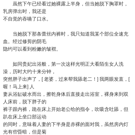
虽然下午已经看过她裸露上半身，但当她脱下胸罩时，
乳房弹出时，我还是
不自觉的吞嚥了口水。
当她脱下那条蕾丝内裤时，我只知道我某个部位全速充
血。经过修剪的阴毛
隐约可以看到粉嫩的皱褶。
如同贵妃出浴般，第一次这样光明正大看陌生女人洗
澡，历时大约十来分钟，
突然胖子出声了，[ 老婆，过来帮我舔老二！] 我两眼发直，[
喔！马上来] 人
妻从浴缸破水而出，擦乾身体后直接走出浴室，裸身来到双
人床前，脱下胖子的
裤子跟内裤，跪在床上开始老公给的指令，吹吸含吐舔，但
趴在床上坐口部运动
的同时，意味着人妻的下半身是赤裸的面对我，虽然房内灯
光有些昏暗，但是菊