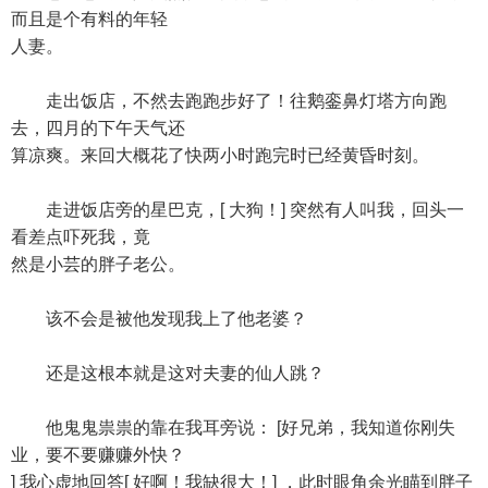
而且是个有料的年轻
人妻。
走出饭店，不然去跑跑步好了！往鹅銮鼻灯塔方向跑
去，四月的下午天气还
算凉爽。来回大概花了快两小时跑完时已经黄昏时刻。
走进饭店旁的星巴克，[ 大狗！] 突然有人叫我，回头一
看差点吓死我，竟
然是小芸的胖子老公。
该不会是被他发现我上了他老婆？
还是这根本就是这对夫妻的仙人跳？
他鬼鬼祟祟的靠在我耳旁说： [好兄弟，我知道你刚失
业，要不要赚赚外快？
] 我心虚地回答[ 好啊！我缺很大！] ，此时眼角余光瞄到胖子