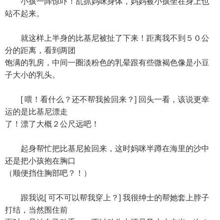
小孩一阵惊吓！乱抓妈咪身体，妈妈被小孩坐在身上也
站不起来。
就这样上半身的比基尼被扯了下来！距离我不到５０公
分的距离，看到两团
饱满的乳房，中间一圈淡粉色的乳晕跟有些微褐色像是小豆
子大小的乳头。
[ 喂！看什么？还不帮我捡回来？] 回头一看，该说更幸
运的是比基尼漂走
了！漂了大概２公尺远吧！
起身帮忙把比基尼捡回来，这时妈咪半蹲在海里的沙中
还是把小孩抱在胸口
（顺便挡住胸部吧？！）
跟我说[ 可不可以帮我穿上？] 我很绅士的帮她套上脖子
打结，当然围住前