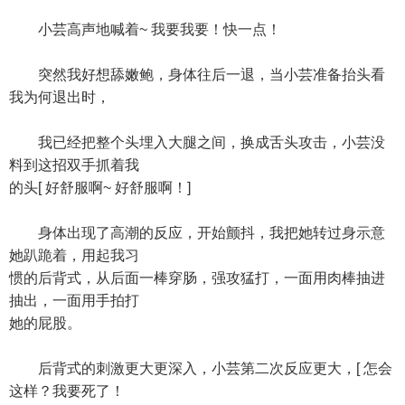
小芸高声地喊着~ 我要我要！快一点！
突然我好想舔嫩鲍，身体往后一退，当小芸准备抬头看
我为何退出时，
我已经把整个头埋入大腿之间，换成舌头攻击，小芸没
料到这招双手抓着我
的头[ 好舒服啊~ 好舒服啊！]
身体出现了高潮的反应，开始颤抖，我把她转过身示意
她趴跪着，用起我习
惯的后背式，从后面一棒穿肠，强攻猛打，一面用肉棒抽进
抽出，一面用手拍打
她的屁股。
后背式的刺激更大更深入，小芸第二次反应更大，[ 怎会
这样？我要死了！