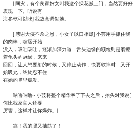
[ 阿灾，有个良家妇女叫我这个採花贼上门，当然要好好
表现一下。听说有
海参乾可以吃] 我故意调侃她。
[ 感谢大侠不杀之恩，小女子以口相爆] 小芸用手抓住我
的肉棒，嘴唇开始
没入，吸吐吸吐，逐渐加深力道，舌头边缘的颗粒则是磨擦
着龟头的冠缘，来来
回回，让人想要射的时候，又停止动作，快要软掉时，又开
始吸允，终於忍不住
在她的嘴里爆发。
咕噜咕噜~ 小芸将整个精华吞了下去之后，抬头对我说[
你比我家官人还要
厉害，这样才让你爆炸。]
靠！我的腿又抽筋了！