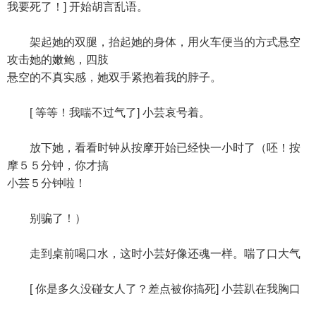
我要死了！] 开始胡言乱语。
架起她的双腿，抬起她的身体，用火车便当的方式悬空
攻击她的嫩鲍，四肢
悬空的不真实感，她双手紧抱着我的脖子。
[ 等等！我喘不过气了] 小芸哀号着。
放下她，看看时钟从按摩开始已经快一小时了（呸！按
摩５５分钟，你才搞
小芸５分钟啦！
别骗了！）
走到桌前喝口水，这时小芸好像还魂一样。喘了口大气
[ 你是多久没碰女人了？差点被你搞死] 小芸趴在我胸口