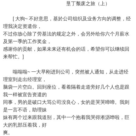
垦丁颓废之旅（上）
[ 大狗~ 不好意思，基於公司组织及业务方向的调整，经
理我决定资遣你，
不过你放心除了劳基法的规定之外，会另外给你六个月薪水
及第一季的工作奖金，
感谢你的贡献，如果未来还有机会的话，希望你可以继续回
来帮忙。]
嗡嗡嗡~ 一大早刚进到公司，突然被人通知，从走进经
理室到走出经理室，
脑袋一片空白。回到座位，看着隔着走道旁好几个人也是跟
我一样被宣告资遣的
同事，男的是破口大骂公司没良心，女的是哭哭啼啼。我则
是一言不语，助理妹
妹有两个过来跟我道别，其中一个抱着我哭得淅沥哗啦，巨
大的乳部压着我，好
爽。