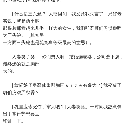
[ 什么是三头鲍？] 人妻回问，我发觉我失言了。只好老
实说，就是两个胸
部跟脸部看起来几乎一样大的女生，我们那群哥们习惯称呼
为三头鲍。（其实另
一方面三头鲍也是乾鲍鱼等级最高的意思）。
人妻笑了笑，[ 你们男人啊！结婚选老婆，公司选下属，
最终选的就是胸部
大的].
[ 敢问娘子身高体重跟胸围ｓｉｚｅ有多大？] 我变成了
唐伯虎戏弄秋香？
[ 乳量应该比你手掌大吧？] 人妻笑笑。一时间我故意伸
出手掌作势想要去
印证一下。