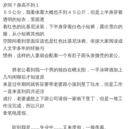
岁间？身高不到１
５５公分，我看体重大概也不到４５公斤，但是上半身穿着
透明的短衣，里面透
着红色的比基尼泳装，下半身穿着白色小短裤，露出雪白的
腿，从小短裤其他的
空隙间看到里面应该也是红色比基尼泳裤。依据大家阅读成
人文学多年的经验与
惯例，这样的人妻就会配着一个有肚子跟头发微秃的老公。
胖老公看到我一个男的独自在晒太阳，一手冰啤酒加上
几句闲聊后才知道原
来是过年期间就答应要带老婆跟小孩到垦丁玩水，但是工作
一直来直到四月还没
成行，老婆盛怒之下跟公司请假一家南下垦丁，但是一堆工
作没完成，所以只好
拿笔电度假。
听到我是……失业中……又来度假，一脸羨慕。