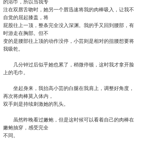
的浴巾，所以当我专
注在双唇舌吻时，她另一个唇迅速将我的肉棒吸入，让我不
自觉的屈起膝盖，将
屁股往上一顶，整条完全没入深渊。我的手又回到腰部，有
时游走在胸部。但不
变的是腰部往上顶的动作没停，小芸则是相对的扭腰想要将
我吸乾。
几分钟过后似乎她也累了，稍微停顿，这时我才拿开脸
上的毛巾。
坐起身来，我抬高小芸的白腿在我肩上，调整好角度，
再次将肉棒莫入体内，
双手则是持续刺激她的乳头。
虽然昨晚看过嫩鲍，但是这时候可以看着自己的肉棒在
嫩鲍抽穿，感受完全
不同。