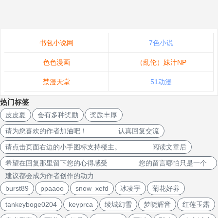
书包小说网
7色小说
色色漫画
（乱伦）妹汁NP
禁漫天堂
51动漫
热门标签
皮皮夏
会有多种奖励
奖励丰厚
请为您喜欢的作者加油吧！ 认真回复交流
请点击页面右边的小手图标支持楼主。 阅读文章后
希望在回复那里留下您的心得感受 您的留言哪怕只是一个
建议都会成为作者创作的动力
burst89
ppaaoo
snow_xefd
冰凌宇
菊花好养
tankeyboge0204
keyprca
绫城幻雪
梦晓辉音
红莲玉露