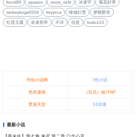
burst89
ppaaoo
snow_xefd
冰凌宇
菊花好养
tankeyboge0204
keyprca
绫城幻雪
梦晓辉音
红莲玉露
皇者邪帝
不详
但是
kudo123
书包小说网
7色小说
色色漫画
（乱伦）妹汁NP
禁漫天堂
51动漫
最新小说
【毫末生】第七卷 来迟 第二章 口念心言