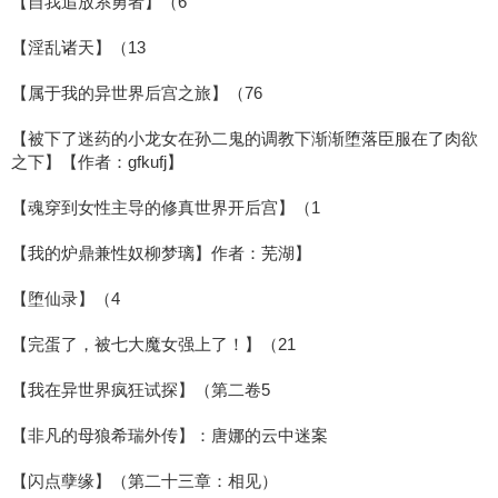
【自我追放系勇者】（6
【淫乱诸天】（13
【属于我的异世界后宫之旅】（76
【被下了迷药的小龙女在孙二鬼的调教下渐渐堕落臣服在了肉欲
之下】【作者：gfkufj】
【魂穿到女性主导的修真世界开后宫】（1
【我的炉鼎兼性奴柳梦璃】作者：芜湖】
【堕仙录】（4
【完蛋了，被七大魔女强上了！】（21
【我在异世界疯狂试探】（第二卷5
【非凡的母狼希瑞外传】：唐娜的云中迷案
【闪点孽缘】（第二十三章：相见）