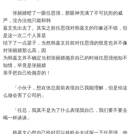
张丽婧瞪了一眼任思强，那眼神充满了不可抗拒的威
严，没办法他只能和韩
嘉文先出去了。其实之前任思强对韩嘉文的印象还不错，但
是这一次二个人算是
结下了一点梁子，当然韩嘉文目前对任思强的恨意也并不像
对张丽婧那么高，因
为韩嘉文并不确定当初张丽婧抛弃自己的时候任思强他知不
知情，毕竟是张丽婧
亲手把自己给抛弃的！
「小伙子，想在张总面前表现自己我能理解，但是你这
么做会害了公司的」
「任总，我真不是为了什么表现我自己，我们要不要去
喝一杯谈谈」
韩嘉文心想自己恰好可以趁机会去试探一下任思强，他