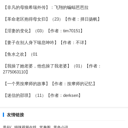
【非凡的母狼希瑞外传】：飞翔的蝙蝠芭芭拉
【革命老区抱得母女归】（23）【作者：择日扬帆】
【淫妻的变化】（03）【作者：tim70151】
【妻子在别人身下喘息呻吟】【作者：不详】
【鱼水之欢】（01
【我操了她老婆，他也操了我老婆】（01）【作者：
2775063110】
【一个男按摩师的故事】【作者：按摩师的记忆】
【迷信的邵琪】（11）【作者：derksen】
友情链接
黄AV
猫咪视频在线
笔趣阁
黄色小说