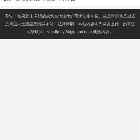
警告：如果您未滿18歲或您當地法律許可之法定年齡、或是對情色反感或
是衛道人士建議您離開本站！法律声明：本站内容均为网友上传，如有侵
权请联系：
yundtjoey24@gmail.com
删除内容。