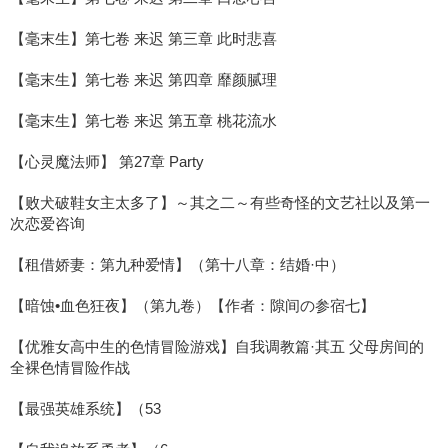
【毫末生】第七卷 来迟 第三章 此时悲喜
【毫末生】第七卷 来迟 第四章 靡颜腻理
【毫末生】第七卷 来迟 第五章 桃花流水
【心灵魔法师】 第27章 Party
【败犬破鞋女主太多了】～其之二～有些奇怪的文艺社以及第一
次恋爱咨询
【租借娇妻：第九种爱情】（第十八章：结婚·中）
【暗蚀•血色狂夜】（第九卷）【作者：隙间の参宿七】
【优雅女高中生的色情冒险游戏】自我调教篇·其五 父母房间的
全裸色情冒险作战
【最强英雄系统】（53