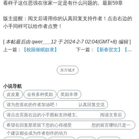
看样子这任思强在张家一定是有什么问题的。最新59章
版主提醒：阅文后请用你的认真回复支持作者！点击右边的
小手同样可以给作者点赞！
[
本帖最后由 qwer___12 于 2024-2-7 02:04(GMT+8) 编辑
]
上一篇：
【校园催眠奴隶】
下一篇：
【新春贺文】【「瘟城母子」之《母亲最适合当飞机杯的3个理由》】（十二·上）[攻山门，破母穴！]
东方城才
小说导航
皮皮夏
会有多种奖励
奖励丰厚
请为您喜欢的作者加油吧！ 认真回复交流
请点击页面右边的小手图标支持楼主。 阅读文章后
希望在回复那里留下您的心得感受 您的留言哪怕只是一
个建议都会成为作者创作的动力