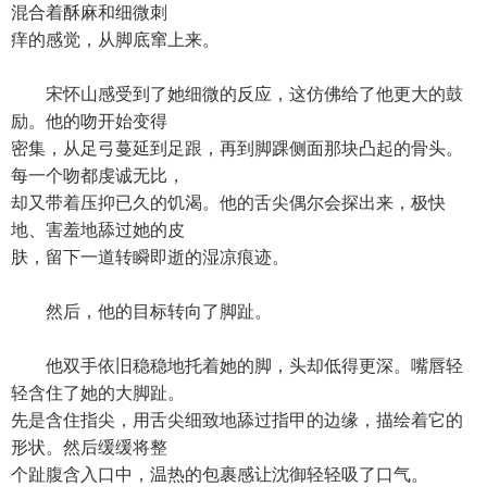
混合着酥麻和细微刺
痒的感觉，从脚底窜上来。
宋怀山感受到了她细微的反应，这仿佛给了他更大的鼓
励。他的吻开始变得
密集，从足弓蔓延到足跟，再到脚踝侧面那块凸起的骨头。
每一个吻都虔诚无比，
却又带着压抑已久的饥渴。他的舌尖偶尔会探出来，极快
地、害羞地舔过她的皮
肤，留下一道转瞬即逝的湿凉痕迹。
然后，他的目标转向了脚趾。
他双手依旧稳稳地托着她的脚，头却低得更深。嘴唇轻
轻含住了她的大脚趾。
先是含住指尖，用舌尖细致地舔过指甲的边缘，描绘着它的
形状。然后缓缓将整
个趾腹含入口中，温热的包裹感让沈御轻轻吸了口气。