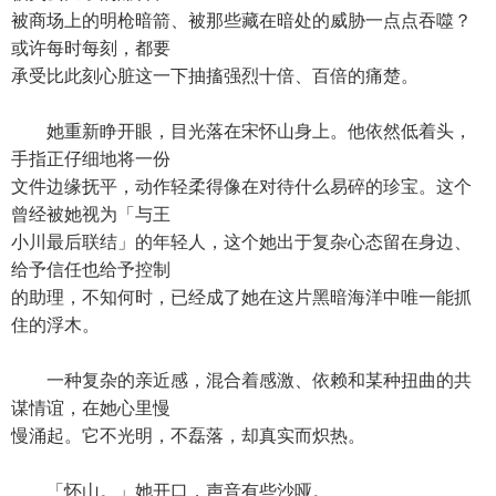
被商场上的明枪暗箭、被那些藏在暗处的威胁一点点吞噬？
或许每时每刻，都要
承受比此刻心脏这一下抽搐强烈十倍、百倍的痛楚。
她重新睁开眼，目光落在宋怀山身上。他依然低着头，
手指正仔细地将一份
文件边缘抚平，动作轻柔得像在对待什么易碎的珍宝。这个
曾经被她视为「与王
小川最后联结」的年轻人，这个她出于复杂心态留在身边、
给予信任也给予控制
的助理，不知何时，已经成了她在这片黑暗海洋中唯一能抓
住的浮木。
一种复杂的亲近感，混合着感激、依赖和某种扭曲的共
谋情谊，在她心里慢
慢涌起。它不光明，不磊落，却真实而炽热。
「怀山。」她开口，声音有些沙哑。