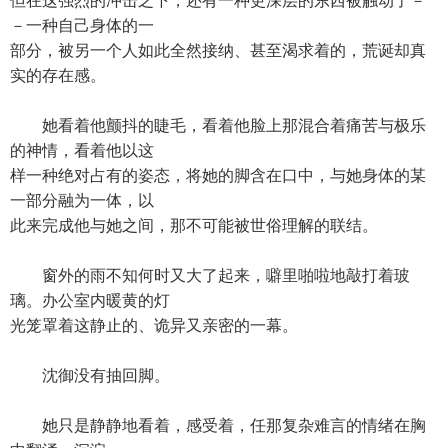
但在这强烈的冲击之下，还有一种更深层的东西被触动了－
－一种自己身体的一
部分，被另一个人如此全然接纳、甚至渴求着的，荒诞却真
实的存在感。
她看着他颤抖的睫毛，看着他脸上那混合着痛苦与极乐
的神情，看着他以这
样一种绝对占有的姿态，将她的脚含在口中，与她身体的某
一部分融为一体，以
此来完成他与她之间，那不可能被世俗理解的联结。
窗外的雨不知何时又大了起来，噼里啪啦地敲打着玻
璃。办公室内暖黄的灯
光笼罩着这静止的、诡异又亲密的一幕。
沈御没有抽回脚。
她只是静静地看着，感受着，任那复杂难言的情绪在胸