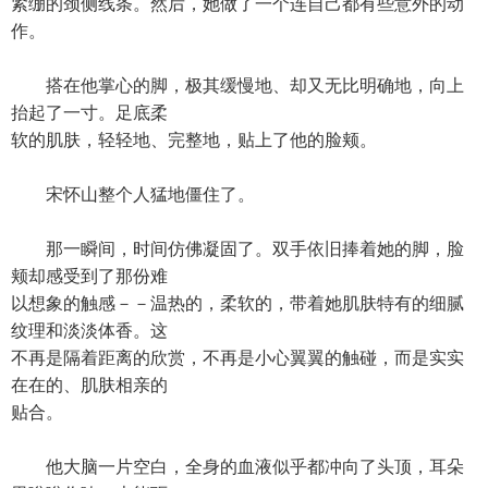
紧绷的颈侧线条。然后，她做了一个连自己都有些意外的动
作。
搭在他掌心的脚，极其缓慢地、却又无比明确地，向上
抬起了一寸。足底柔
软的肌肤，轻轻地、完整地，贴上了他的脸颊。
宋怀山整个人猛地僵住了。
那一瞬间，时间仿佛凝固了。双手依旧捧着她的脚，脸
颊却感受到了那份难
以想象的触感－－温热的，柔软的，带着她肌肤特有的细腻
纹理和淡淡体香。这
不再是隔着距离的欣赏，不再是小心翼翼的触碰，而是实实
在在的、肌肤相亲的
贴合。
他大脑一片空白，全身的血液似乎都冲向了头顶，耳朵