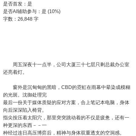
是否首发：是
是否AI辅助参与：是 (10%)
字数：26,848 字
周五深夜十一点半，公司大厦三十七层只剩总裁办公室
还亮着灯。
窗外是沉甸甸的黑暗，CBD的霓虹在雨幕中晕染成模糊
的光斑。沈御处理完
最后一份关于媒体质疑的应对方案，合上笔记本电脑，身体
向后深深陷入椅背。
指尖按压着太阳穴，那里突突跳动着的不仅是疲惫，还有一
种更深的东西－－一
种经过连日高压博弈后，精神与身体双重透支的空洞感。