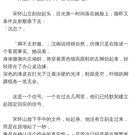
宋怀山立刻抬起头，目光第一时间落在她脸上，随即又
条件反射般垂下去：
「沈总？」
「脚不太舒服。」沈御说得很自然，仿佛只是在陈述一
个客观事实。她说着，
身体微微向左倾斜，将穿着黑色细高跟鞋的左脚抬起来，轻
轻搭在了办公桌边缘。
深色的漆皮在灯光下泛着冷硬的光泽，鞋跟悬空，纤细的脚
踝线条一览无余。
这是一个信号。一个在过去几周里，他们已经默契建立
起固定回应的信号。
宋怀山放下手中的文件，站起身。他没有立刻走过来，
而是在原地站了一秒，
像是在确认这个指令的真实性－－尽管这已经是最近频繁发