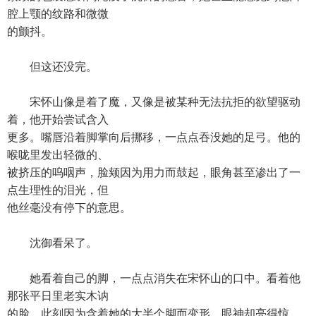
腔上颚的纹路和微微
的颤抖。
但这还没完。
宋怀山像是着了魔，又像是被某种无法抗拒的欲望驱动
着，他开始尝试含入
更多。嘴唇沿着脚掌向后挪移，一点点吞没她的足弓。他的
喉咙里发出轻微的、
被挤压的呜咽声，脸颊因为用力而鼓起，眼角甚至渗出了一
点生理性的泪光，但
他丝毫没有停下的意思。
沈御看呆了。
她看着自己的脚，一点点消失在宋怀山的口中。看着他
那张平日里老实木讷
的脸，此刻因为含着她的大半个脚而变形，眼神却亮得惊