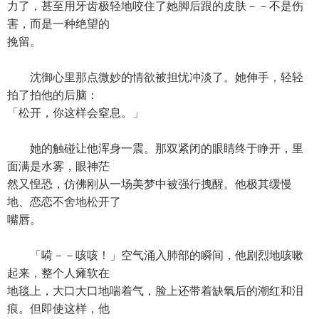
力了，甚至用牙齿极轻地咬住了她脚后跟的皮肤－－不是伤
害，而是一种绝望的
挽留。
沈御心里那点微妙的情欲被担忧冲淡了。她伸手，轻轻
拍了拍他的后脑：
「松开，你这样会窒息。」
她的触碰让他浑身一震。那双紧闭的眼睛终于睁开，里
面满是水雾，眼神茫
然又惶恐，仿佛刚从一场美梦中被强行拽醒。他极其缓慢
地、恋恋不舍地松开了
嘴唇。
「嗬－－咳咳！」空气涌入肺部的瞬间，他剧烈地咳嗽
起来，整个人瘫软在
地毯上，大口大口地喘着气，脸上还带着缺氧后的潮红和泪
痕。但即使这样，他