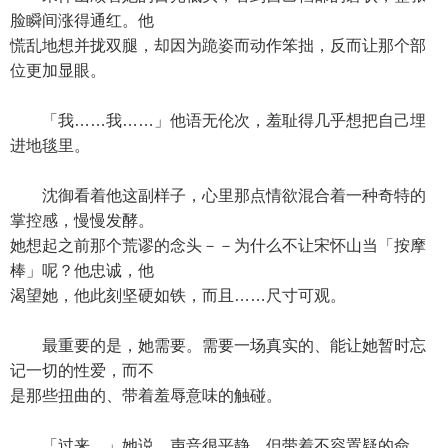
脸瞬间涨得通红。他
慌乱地想并拢双腿，却因为跪姿而动作笨拙，反而让那个部
位更加显眼。
「我……我……」他语无伦次，羞耻得几乎想把自己埋
进地毯里。
沈御看着他这副样子，心里那点情欲混合着一种奇特的
掌控感，慢慢发酵。
她想起之前那个荒谬的念头－－为什么不让宋怀山当「按摩
棒」呢？他忠诚，他
渴望她，他此刻坚硬如铁，而且……尺寸可观。
最重要的是，她需要。需要一场真实的、能让她暂时忘
记一切的性爱，而不
是那些扭曲的、带着羞辱意味的触碰。
「过来。」她说，声音很平静，但带着不容置疑的命