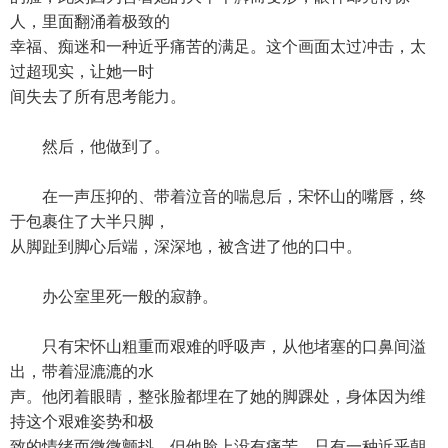
人，里面翻涌着极致的
幸福、痴迷和一种近乎痛苦的满足。这个画面太过冲击，太
过超现实，让她一时
间失去了所有思考能力。
然后，他做到了。
在一声压抑的、带着泣音的喘息后，宋怀山的嘴唇，终
于包裹住了大半只脚，
从脚趾到脚心后端，深深地，被含进了他的口中。
办公室里死一般的寂静。
只有宋怀山粗重而艰难的呼吸声，从他堵塞的口鼻间溢
出，带着湿漉漉的水
声。他闭着眼睛，整张脸都埋在了她的脚踝处，身体因为维
持这个艰难姿势和极
致的情绪而微微颤抖。但他脸上没有痛苦，只有一种近乎朝