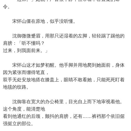
令。
宋怀山僵在原地，似乎没听懂。
沈御微微蹙眉，用那只还湿着的左脚，轻轻踢了踢他的
肩膀：「听不懂吗？
过来，到我面前来。」
宋怀山这才如梦初醒。他手脚并用地爬到她面前，身体
因为紧张而绷得笔直，
双手无处安放地搭在膝盖上，眼睛不敢看她，只能死死盯着
地毯的纹路。
沈御靠在宽大的办公椅里，目光自上而下地审视着他。
这个角度，能清楚地
看到他通红的后颈，颤抖的肩膀，还有……裤裆那个依旧倔
强挺立的部位。