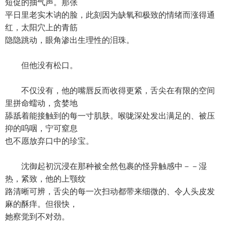
短促的抽气声。那张
平日里老实木讷的脸，此刻因为缺氧和极致的情绪而涨得通
红，太阳穴上的青筋
隐隐跳动，眼角渗出生理性的泪珠。
但他没有松口。
不仅没有，他的嘴唇反而收得更紧，舌尖在有限的空间
里拼命蠕动，贪婪地
舔舐着能接触到的每一寸肌肤。喉咙深处发出满足的、被压
抑的呜咽，宁可窒息
也不愿放弃口中的珍宝。
沈御起初沉浸在那种被全然包裹的怪异触感中－－湿
热，紧致，他的上颚纹
路清晰可辨，舌尖的每一次扫动都带来细微的、令人头皮发
麻的酥痒。但很快，
她察觉到不对劲。