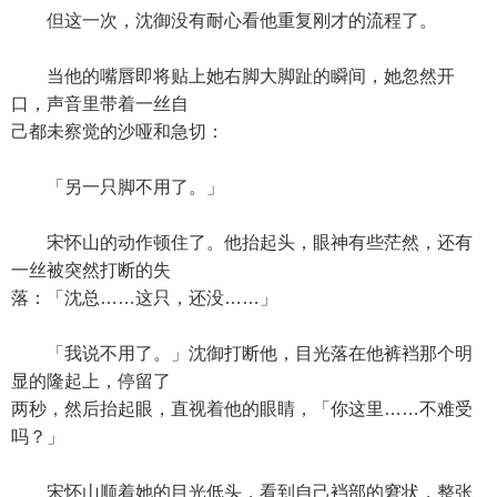
但这一次，沈御没有耐心看他重复刚才的流程了。
当他的嘴唇即将贴上她右脚大脚趾的瞬间，她忽然开
口，声音里带着一丝自
己都未察觉的沙哑和急切：
「另一只脚不用了。」
宋怀山的动作顿住了。他抬起头，眼神有些茫然，还有
一丝被突然打断的失
落：「沈总……这只，还没……」
「我说不用了。」沈御打断他，目光落在他裤裆那个明
显的隆起上，停留了
两秒，然后抬起眼，直视着他的眼睛，「你这里……不难受
吗？」
宋怀山顺着她的目光低头，看到自己裆部的窘状，整张