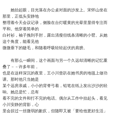
她抬起眼，目光落在办公桌对面的沙发上。宋怀山坐在
那里，正低头安静地
整理着今天会议记录，侧脸在台灯暖黄的光晕里显得专注而
平和。他穿着简单的
白衬衫，袖子挽到手肘，露出清瘦但线条清晰的小臂。从她
这个角度，能看见他
微微垂下的睫毛，和随着呼吸轻轻起伏的肩膀。
有那么一瞬间，这个画面与另一个久远却清晰的记忆重
叠了－－许多年前，
也是在这样深沉的夜里，王小川曾趴在她书房的地毯上做功
课。那时他只当她是
某个远房亲戚，小小的背脊弓着，铅笔在纸上发出沙沙的轻
响。她总是忙，总有
看不完的文件和打不完的电话。偶尔从工作中抬起头，看见
小川安静的背影，心
里会掠过一丝微弱的歉疚，但随即又被「要给他更好生活」