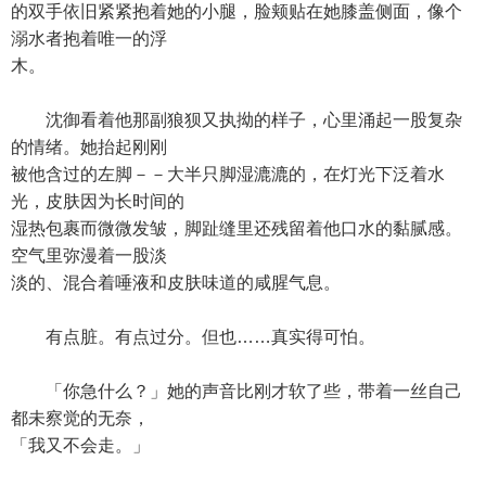
的双手依旧紧紧抱着她的小腿，脸颊贴在她膝盖侧面，像个
溺水者抱着唯一的浮
木。
沈御看着他那副狼狈又执拗的样子，心里涌起一股复杂
的情绪。她抬起刚刚
被他含过的左脚－－大半只脚湿漉漉的，在灯光下泛着水
光，皮肤因为长时间的
湿热包裹而微微发皱，脚趾缝里还残留着他口水的黏腻感。
空气里弥漫着一股淡
淡的、混合着唾液和皮肤味道的咸腥气息。
有点脏。有点过分。但也……真实得可怕。
「你急什么？」她的声音比刚才软了些，带着一丝自己
都未察觉的无奈，
「我又不会走。」