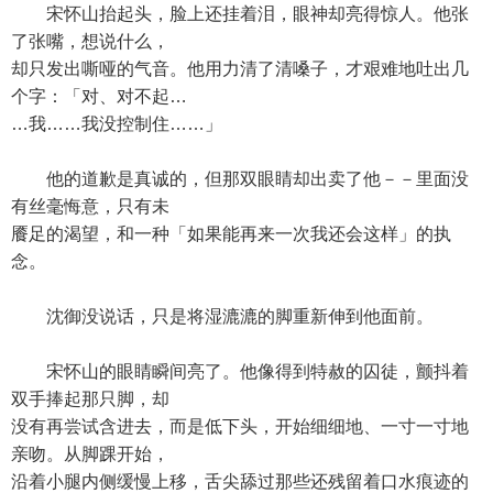
宋怀山抬起头，脸上还挂着泪，眼神却亮得惊人。他张
了张嘴，想说什么，
却只发出嘶哑的气音。他用力清了清嗓子，才艰难地吐出几
个字：「对、对不起…
…我……我没控制住……」
他的道歉是真诚的，但那双眼睛却出卖了他－－里面没
有丝毫悔意，只有未
餍足的渴望，和一种「如果能再来一次我还会这样」的执
念。
沈御没说话，只是将湿漉漉的脚重新伸到他面前。
宋怀山的眼睛瞬间亮了。他像得到特赦的囚徒，颤抖着
双手捧起那只脚，却
没有再尝试含进去，而是低下头，开始细细地、一寸一寸地
亲吻。从脚踝开始，
沿着小腿内侧缓慢上移，舌尖舔过那些还残留着口水痕迹的