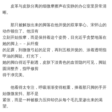
皮革与皮肤分离的细微摩擦声在安静的办公室里异常清
晰。
那只被解放出来的脚落在他并拢的双掌掌心。宋怀山的
动作顿住了。他没有
立刻开始按摩，而是保持着这个姿势，目光近乎贪婪地落在
她的脚上－－从纤瘦
的足踝，到微微弓起的足背，再到五根并拢的、涂着透明指
甲油的脚趾。灯光下，
她的脚白得近乎剔透，皮肤下淡青色的血管隐约可见，脚趾
圆润整齐，指甲修剪
得干净完美。
他看得太专注，呼吸渐渐变得粗重，捧着那只脚的手开
始微微发抖。那不是
紧张，而是一种被极力压抑却仍从每个毛孔里渗出来的渴
望。