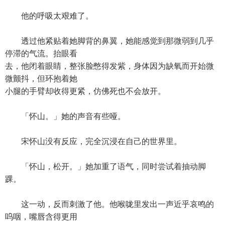
他的呼吸太艰难了。
透过他紧贴着她脚背的鼻翼，她能感觉到那微弱到几乎
停滞的气流。抬眼看
去，他闭着眼睛，整张脸憋得发紫，身体因为缺氧而开始微
微颤抖，但环抱着她
小腿的手臂却收得更紧，仿佛死也不会放开。
「怀山。」她的声音有些哑。
宋怀山没有反应，完全沉浸在自己的世界里。
「怀山，松开。」她加重了语气，同时尝试着抽动脚
踝。
这一动，反而刺激了他。他喉咙里发出一声近乎哀鸣的
呜咽，嘴唇含得更用