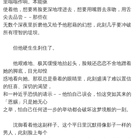
里嗡嗡作响。本能驱
使着他，想要将脸更深地埋进去，想要用嘴唇去亲吻，用舌
尖去品尝－－那些在
无数个深夜里折磨他又给予他慰藉的幻想，此刻几乎要冲破
所有理智的堤坝。
但他硬生生刹住了。
他艰难地、极其缓慢地抬起头，脸颊还恋恋不舍地蹭着
她的脚底，目光却惶
惑地看向她。那双总是垂着的眼睛里，此刻盛满了难以置信
的狂喜、深切的渴望，
和一种近乎恐惧的请示－－他怕自己误会，怕这突如其来的
「恩赐」只是她无心
之举，怕自己任何进一步的举动都会破坏这梦境般的一刻。
沈御看着他这副样子。这个平日里沉默得像影子一样的
男人，此刻脸上每个