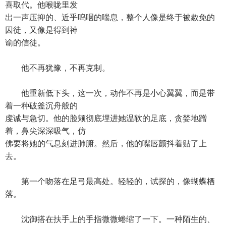
喜取代。他喉咙里发
出一声压抑的、近乎呜咽的喘息，整个人像是终于被赦免的
囚徒，又像是得到神
谕的信徒。
他不再犹豫，不再克制。
他重新低下头，这一次，动作不再是小心翼翼，而是带
着一种破釜沉舟般的
虔诚与急切。他的脸颊彻底埋进她温软的足底，贪婪地蹭
着，鼻尖深深吸气，仿
佛要将她的气息刻进肺腑。然后，他的嘴唇颤抖着贴了上
去。
第一个吻落在足弓最高处。轻轻的，试探的，像蝴蝶栖
落。
沈御搭在扶手上的手指微微蜷缩了一下。一种陌生的、