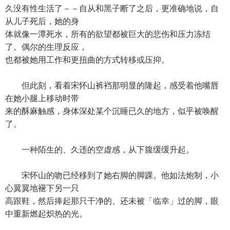
久没有性生活了－－自从和黑子断了之后，更准确地说，自
从儿子死后，她的身
体就像一潭死水，所有的欲望都被巨大的悲伤和压力冻结
了。偶尔的生理反应，
也都被她用工作和更扭曲的方式转移或压抑。
但此刻，看着宋怀山裤裆那明显的隆起，感受着他嘴唇
在她小腿上移动时带
来的酥麻触感，身体深处某个沉睡已久的地方，似乎被唤醒
了。
一种陌生的、久违的空虚感，从下腹缓缓升起。
宋怀山的吻已经移到了她右脚的脚踝。他如法炮制，小
心翼翼地褪下另一只
高跟鞋，然后捧起那只干净的、还未被「临幸」过的脚，眼
中重新燃起炽热的光。