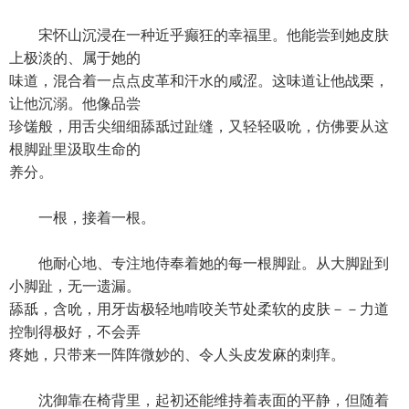
宋怀山沉浸在一种近乎癫狂的幸福里。他能尝到她皮肤
上极淡的、属于她的
味道，混合着一点点皮革和汗水的咸涩。这味道让他战栗，
让他沉溺。他像品尝
珍馐般，用舌尖细细舔舐过趾缝，又轻轻吸吮，仿佛要从这
根脚趾里汲取生命的
养分。
一根，接着一根。
他耐心地、专注地侍奉着她的每一根脚趾。从大脚趾到
小脚趾，无一遗漏。
舔舐，含吮，用牙齿极轻地啃咬关节处柔软的皮肤－－力道
控制得极好，不会弄
疼她，只带来一阵阵微妙的、令人头皮发麻的刺痒。
沈御靠在椅背里，起初还能维持着表面的平静，但随着