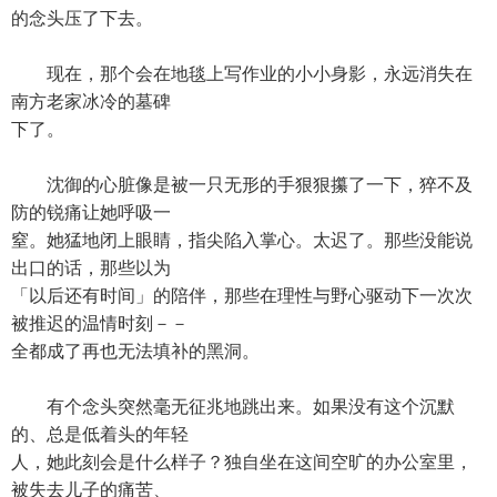
的念头压了下去。
现在，那个会在地毯上写作业的小小身影，永远消失在
南方老家冰冷的墓碑
下了。
沈御的心脏像是被一只无形的手狠狠攥了一下，猝不及
防的锐痛让她呼吸一
窒。她猛地闭上眼睛，指尖陷入掌心。太迟了。那些没能说
出口的话，那些以为
「以后还有时间」的陪伴，那些在理性与野心驱动下一次次
被推迟的温情时刻－－
全都成了再也无法填补的黑洞。
有个念头突然毫无征兆地跳出来。如果没有这个沉默
的、总是低着头的年轻
人，她此刻会是什么样子？独自坐在这间空旷的办公室里，
被失去儿子的痛苦、