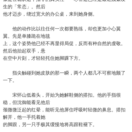
生的「常态」。然后
他才迈步，绕过宽大的办公桌，来到她身侧。
他的动作比以往任何一次都要熟练，却也更加小心翼
翼。先是单膝跪在地毯
上，这个姿势他已经不再显得局促，反而有种自然的虔敬。
然后他抬起双手，悬
在空中片刻，才轻轻托住她脚踝下方。
指尖触碰到她皮肤的那一瞬，两个人都几不可察地颤了
一下。
宋怀山低着头，开始为她解鞋侧的搭扣。他的手指很
稳，但沈御能看见他后
颈微微泛起的红晕，能听见他屏住呼吸时轻微的鼻息。搭扣
解开，他一手托着她
的脚跟，另一只手极其缓慢地将高跟鞋褪下。