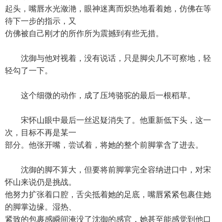
起头，嘴唇水光潋滟，眼神迷离而炽热地看着她，仿佛在等
待下一步的指示，又
仿佛被自己刚才的所作所为震撼到有些无措。
沈御与他对视着，没有说话，只是脚尖几不可察地，轻
轻勾了一下。
这个细微的动作，成了压垮骆驼的最后一根稻草。
宋怀山眼中最后一丝迟疑消失了。他重新低下头，这一
次，目标不再是某一
部分。他张开嘴，尝试着，将她的整个前脚掌含了进去。
沈御的脚不算大，但要将前脚掌完全容纳进口中，对宋
怀山来说仍是挑战。
他努力扩张着口腔，舌尖抵着她的足底，嘴唇紧紧包裹住她
的脚掌边缘。湿热、
紧致的包裹感瞬间淹没了沈御的感官，她甚至能感觉到他口