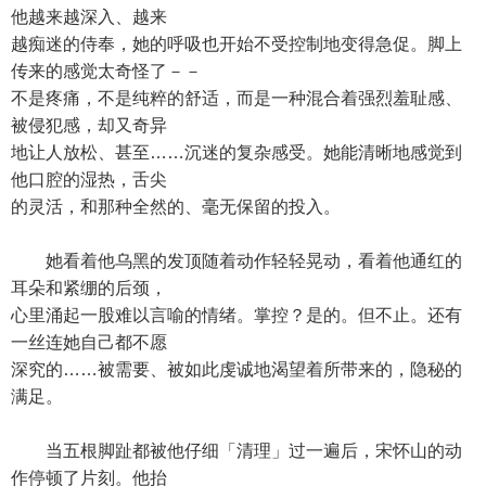
他越来越深入、越来
越痴迷的侍奉，她的呼吸也开始不受控制地变得急促。脚上
传来的感觉太奇怪了－－
不是疼痛，不是纯粹的舒适，而是一种混合着强烈羞耻感、
被侵犯感，却又奇异
地让人放松、甚至……沉迷的复杂感受。她能清晰地感觉到
他口腔的湿热，舌尖
的灵活，和那种全然的、毫无保留的投入。
她看着他乌黑的发顶随着动作轻轻晃动，看着他通红的
耳朵和紧绷的后颈，
心里涌起一股难以言喻的情绪。掌控？是的。但不止。还有
一丝连她自己都不愿
深究的……被需要、被如此虔诚地渴望着所带来的，隐秘的
满足。
当五根脚趾都被他仔细「清理」过一遍后，宋怀山的动
作停顿了片刻。他抬