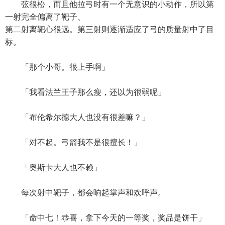
弦很松，而且他拉弓时有一个无意识的小动作，所以第
一射完全偏离了靶子、
第二射离靶心很远。第三射则逐渐适应了弓的质量射中了目
标。
「那个小哥。很上手啊」
「我看法兰王子那么瘦，还以为很弱呢」
「布伦希尔德大人也没有很差嘛？」
「对不起。弓箭我不是很擅长！」
「奥斯卡大人也不赖」
每次射中靶子，都会响起掌声和欢呼声。
「命中七！恭喜，拿下今天的一等奖，奖品是饼干」