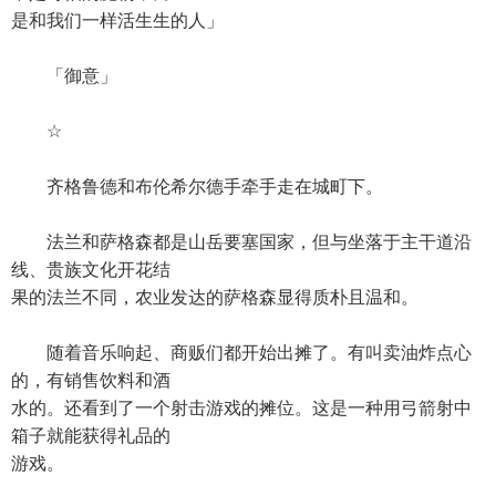
是和我们一样活生生的人」
「御意」
☆
齐格鲁德和布伦希尔德手牵手走在城町下。
法兰和萨格森都是山岳要塞国家，但与坐落于主干道沿
线、贵族文化开花结
果的法兰不同，农业发达的萨格森显得质朴且温和。
随着音乐响起、商贩们都开始出摊了。有叫卖油炸点心
的，有销售饮料和酒
水的。还看到了一个射击游戏的摊位。这是一种用弓箭射中
箱子就能获得礼品的
游戏。