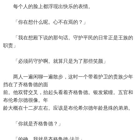
每个人的脸上都浮现出快乐的表情。
「你在想什么呢。心不在焉的？」
「我在想殿下说的那句话。守护平民的日常正是王族的
职责」
「必须药守护啊。就算只是为了那些笑颜」
两人一遍闲聊一遍散步，这时一个带着护卫的贵族少年
挡在了齐格鲁德的面
前。他双臂交叉，抬起头看着齐格鲁德。银发紫瞳。五官和
布伦希尔德很像。年
龄大概在十二岁左右。应该是布伦希尔德年龄悬殊的弟弟。
「你就是齐格鲁德？」
「的确。我就是齐格鲁德·法兰」