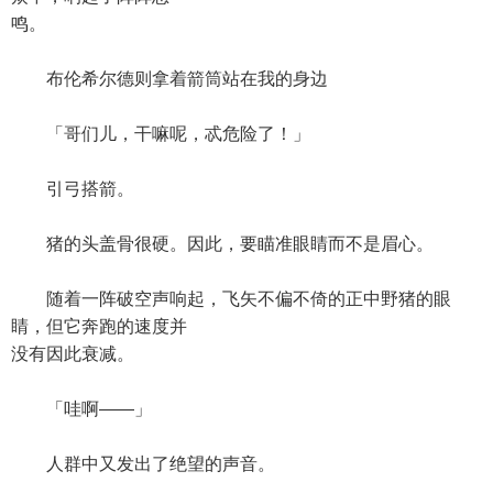
鸣。
布伦希尔德则拿着箭筒站在我的身边
「哥们儿，干嘛呢，忒危险了！」
引弓搭箭。
猪的头盖骨很硬。因此，要瞄准眼睛而不是眉心。
随着一阵破空声响起，飞矢不偏不倚的正中野猪的眼
睛，但它奔跑的速度并
没有因此衰减。
「哇啊——」
人群中又发出了绝望的声音。