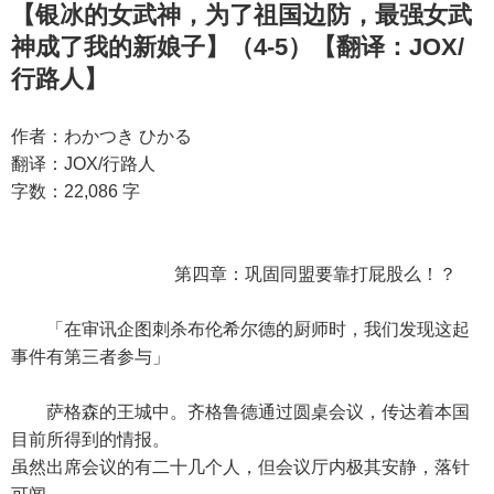
【银冰的女武神，为了祖国边防，最强女武
神成了我的新娘子】（4-5）【翻译：JOX/
行路人】
作者：わかつき ひかる
翻译：JOX/行路人
字数：22,086 字
第四章：巩固同盟要靠打屁股么！？
「在审讯企图刺杀布伦希尔德的厨师时，我们发现这起
事件有第三者参与」
萨格森的王城中。齐格鲁德通过圆桌会议，传达着本国
目前所得到的情报。
虽然出席会议的有二十几个人，但会议厅内极其安静，落针