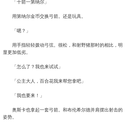
「十箭一第纳尔」
用第纳尔金币交换弓箭。还是玩具。
「嗯？」
用手指轻轻拨动弓弦。很松，和射野猪那时的相比，明
显更加低劣。
「怎么了？我也来试试」
「公主大人，百合花我来帮您拿吧」
「我也要来！」
奥斯卡也拿起一套弓箭。和布伦希尔德并肩摆出射击的
姿势。