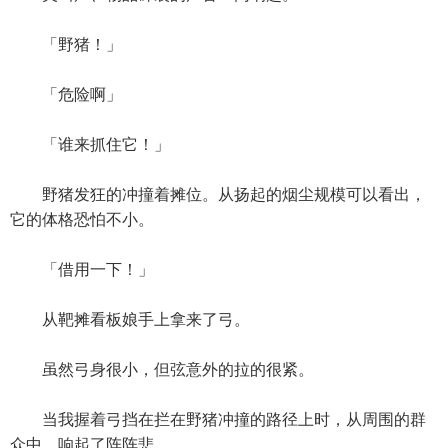
「野猪！」
「危险啊」
「谁来抓住它！」
野猪发狂的冲撞着摊位。从扬起的烟尘规模可以看出，
它的体格恐怕不小。
「借用一下！」
从靶摊看板娘手上拿来了弓。
虽然弓身很小，但弦意外的拉的很紧。
当我握着弓挡在拦在野猪冲撞的路径上时，从周围的群
众中，响起了阵阵悲