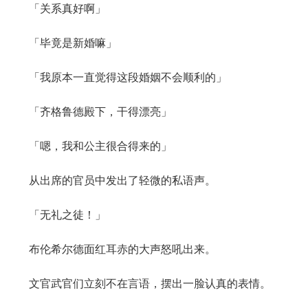
「关系真好啊」
「毕竟是新婚嘛」
「我原本一直觉得这段婚姻不会顺利的」
「齐格鲁德殿下，干得漂亮」
「嗯，我和公主很合得来的」
从出席的官员中发出了轻微的私语声。
「无礼之徒！」
布伦希尔德面红耳赤的大声怒吼出来。
文官武官们立刻不在言语，摆出一脸认真的表情。