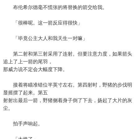
布伦希尔德毫不慌张的将替换的箭交给我。
「很棒呢。这一箭反应得很快」
「毕竟公主大人和我天生一对嘛」
第二射和第三射采用了连射。但要注意力度，如果箭头
追上了上一箭的尾羽，
那威力说不定会大幅度下降。
接着将瞄准错位半英寸左右。第四射时，野猪的步伐明
显摇摆了起来。第五
射射出最后一箭，野猪侧着身子倒了下去，扬起了大片的灰
尘。
拍手声响起。